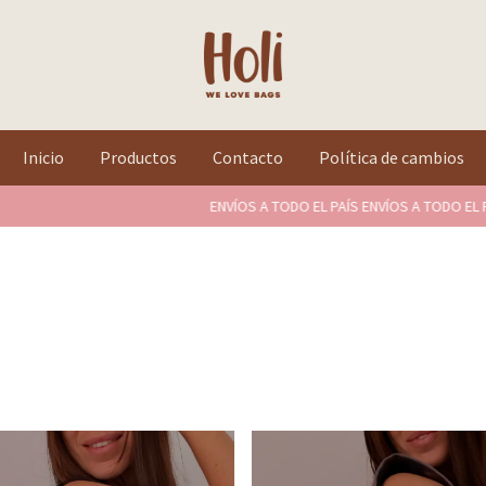
Inicio
Productos
Contacto
Política de cambios
ENVÍOS A TODO EL PAÍS ENVÍOS A TODO EL PAÍS
ENVÍOS A 