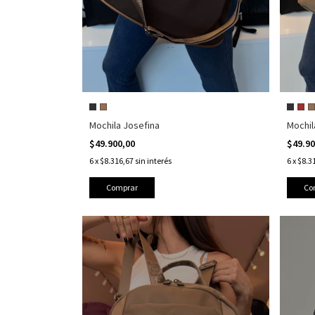
Mochila Josefina
Mochil
$49.900,00
$49.9
6
x
$8.316,67
sin interés
6
x
$8.3
Comprar
Co