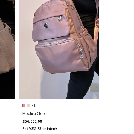
+1
Mochila Cleo
$56.000,00
6
x
$9.333,33
sin interés