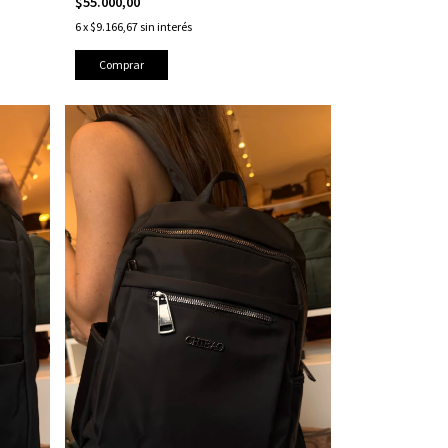
$55.000,00
6
x
$9.166,67
sin interés
Comprar