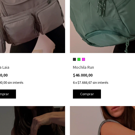
a Laia
Mochila Run
00,00
$46.000,00
00,00
sin interés
6
x
$7.666,67
sin interés
mprar
Comprar