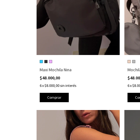
Maxi Mochila Nina
Mochil
$48.000,00
$48.0
6
x
$8.000,00
sin interés
6
x
$8.0
Comprar
Co