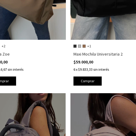
+2
+1
a Zoe
Maxi Mochila Universitaria 2
00,00
$59.000,00
16,67
sin interés
6
x
$9.833,33
sin interés
mprar
Comprar