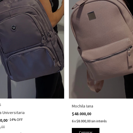
5
Mochila Iana
a Universitaria
$48.000,00
-
14
%
OFF
00,00
6
x
$8.000,00
sin interés
,00
Comprar