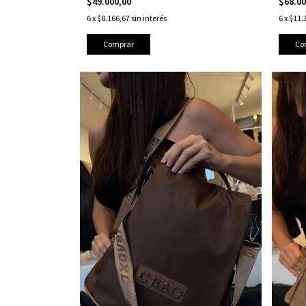
$49.000,00
$68.0
6
x
$8.166,67
sin interés
6
x
$11.
Comprar
Co