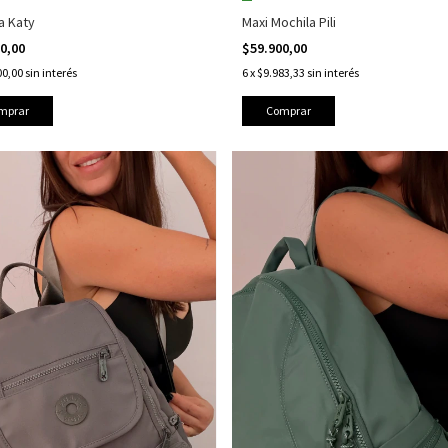
a Katy
Maxi Mochila Pili
00,00
$59.900,00
00,00
sin interés
6
x
$9.983,33
sin interés
mprar
Comprar