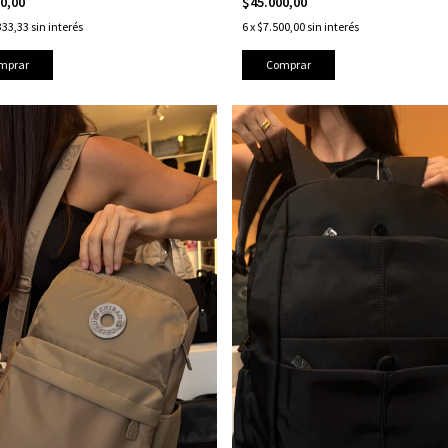
00,00
$45.000,00
333,33
sin interés
6
x
$7.500,00
sin interés
mprar
Comprar