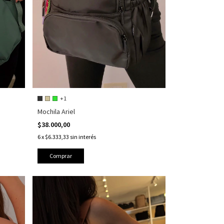
+1
Mochila Ariel
$38.000,00
6
x
$6.333,33
sin interés
Comprar