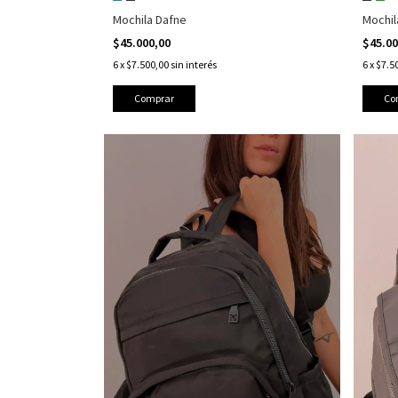
Mochila Dafne
Mochil
$45.000,00
$45.0
6
x
$7.500,00
sin interés
6
x
$7.5
Comprar
Co