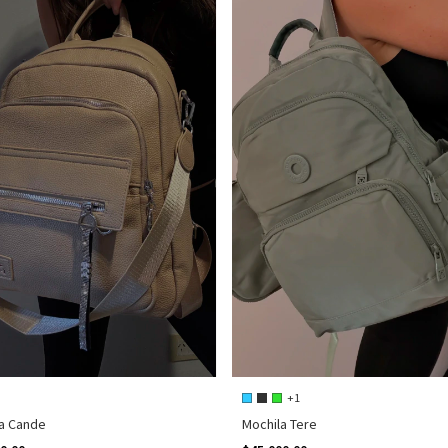
+1
a Cande
Mochila Tere