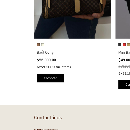
Baúl Cony
Mini B
$56.000,00
$49.0
$58.900
6
x
$9.333,33
sin interés
6
x
$8.1
Comprar
Co
Contactános