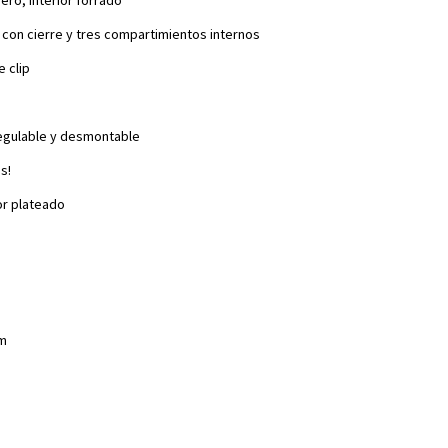
al con cierre y tres compartimientos internos
 clip
regulable y desmontable
ms!
or plateado
cm