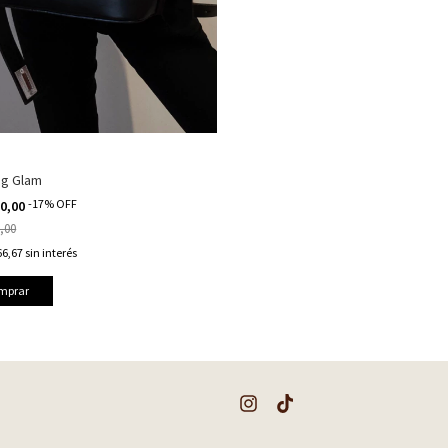
ag Glam
-
17
%
OFF
00,00
,00
66,67
sin interés
mprar