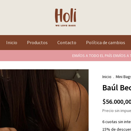
Inicio
Productos
Contacto
Política de cambios
ENVÍOS A TODO EL PAÍS ENVÍOS A TODO 
Inicio
.
Mini Bag
Baúl Be
$56.000,0
Precio sin impu
6
cuotas sin int
15% de descue