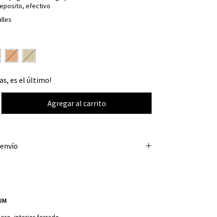
eposito, efectivo
lles
as, es el último!
 envío
UM
ero, interior forrado