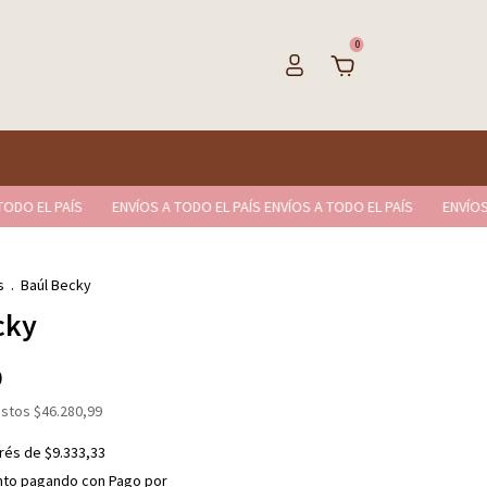
0
EL PAÍS
ENVÍOS A TODO EL PAÍS ENVÍOS A TODO EL PAÍS
ENVÍOS A TOD
s
.
Baúl Becky
cky
0
estos
$46.280,99
erés de
$9.333,33
nto
pagando con Pago por