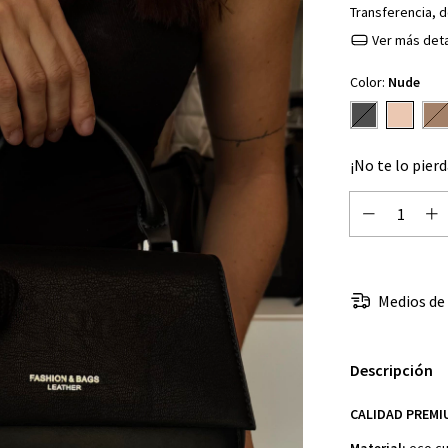
Transferencia, d
Ver más deta
Color:
Nude
¡No te lo pierd
Medios de
Descripción
CALIDAD PREMI
Material:
eco cu