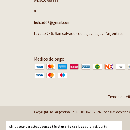
543516755899
♥
holi.ad02@gmail.com
Lavalle 246, San salvador de Jujuy, Jujuy, Argentina.
Medios de pago
Tienda dise
Copyright Holi Argentina - 27161088043 - 2026. Todos los derechos
Al navegar por este sitio
aceptás el uso de cookies
para agilizar tu