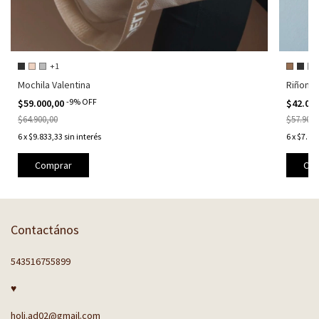
+1
Mochila Valentina
Riñoner
-
9
%
OFF
$59.000,00
$42.00
$64.900,00
$57.900,
6
x
$9.833,33
sin interés
6
x
$7.00
Comprar
Com
Contactános
543516755899
♥
holi.ad02@gmail.com