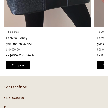
8 colores
6 color
Cartera Sidney
Cartera
-
20
%
OFF
$39.000,00
$49.00
$49.000,00
$59.000,
6
x
$6.500,00
sin interés
6
x
$8.16
Comprar
Com
Contactános
543516755899
♥