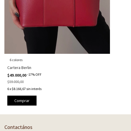
6 colores
Cartera Berlin
-
17
%
OFF
$49.000,00
$59.000,00
6
x
$8.166,67
sin interés
Comprar
Contactános