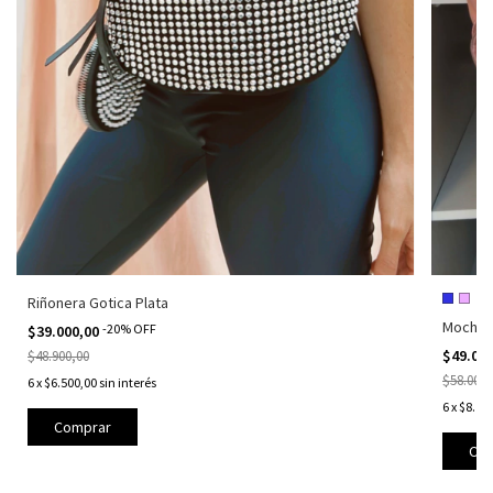
Riñonera Gotica Plata
Mochila
-
20
%
OFF
$39.000,00
$49.00
$48.900,00
$58.000,
6
x
$6.500,00
sin interés
6
x
$8.16
Com