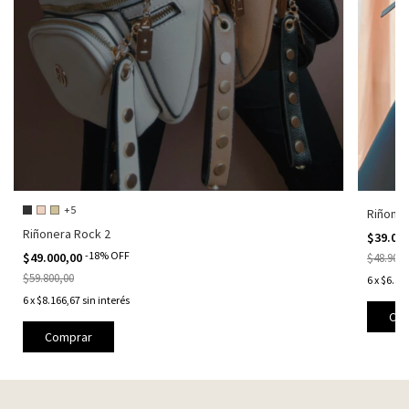
+5
Riñoner
Riñonera Rock 2
$39.00
-
18
%
OFF
$49.000,00
$48.900,
$59.800,00
6
x
$6.50
6
x
$8.166,67
sin interés
Comprar