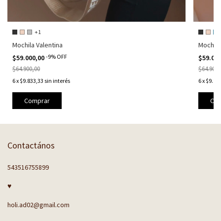
+1
Mochila Valentina
Mochila
-
9
%
OFF
$59.000,00
$59.00
$64.900,00
$64.900,
6
x
$9.833,33
sin interés
6
x
$9.83
Comprar
Com
Contactános
543516755899
♥
holi.ad02@gmail.com