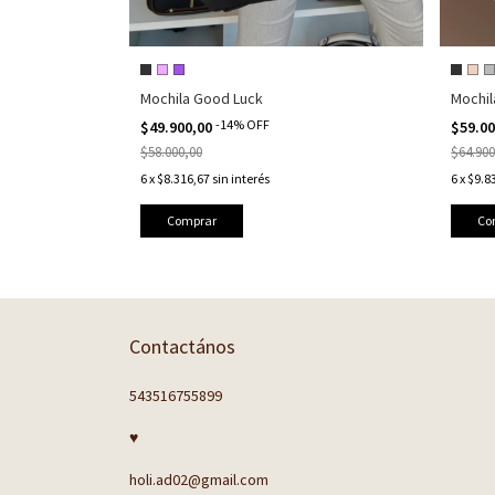
Mochila Good Luck
Mochil
-
14
%
OFF
$49.900,00
$59.0
$58.000,00
$64.900
6
x
$8.316,67
sin interés
6
x
$9.8
Comprar
Co
Contactános
543516755899
♥
holi.ad02@gmail.com