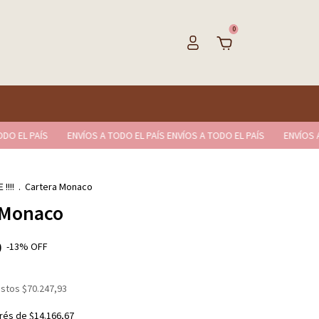
0
PAÍS
ENVÍOS A TODO EL PAÍS ENVÍOS A TODO EL PAÍS
ENVÍOS A TODO 
!!!!
.
Cartera Monaco
 Monaco
0
-
13
%
OFF
estos
$70.247,93
erés de
$14.166,67