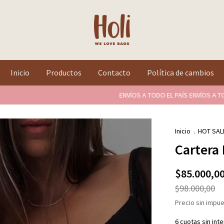
Inicio
Productos
Contacto
Política de cambios
ENVÍOS A TODO EL PAÍS ENVÍOS A TODO EL 
Inicio
.
HOT SALE 
Cartera
$85.000,0
$98.000,00
Precio sin impu
6
cuotas sin int