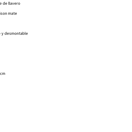
e de llavero
vison mate
e y desmontable
5cm