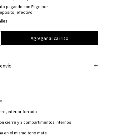
nto
pagando con Pago por
eposito, efectivo
lles
 envío
UM
ero, interior forrado
con cierre y 3 compartimentos internos
na en el mismo tono mate