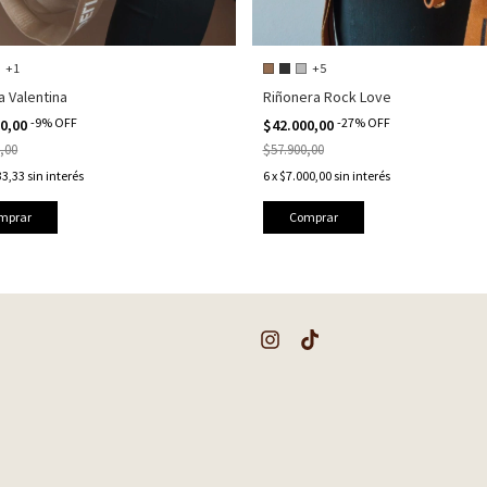
+1
+5
a Valentina
Riñonera Rock Love
-
9
%
OFF
-
27
%
OFF
00,00
$42.000,00
,00
$57.900,00
33,33
sin interés
6
x
$7.000,00
sin interés
mprar
Comprar